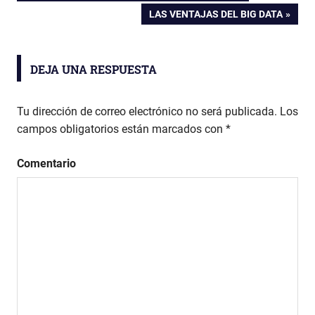
Navegación
ANTERIOR:
ecommerce
ENTRADA
LAS VENTAJAS DEL BIG DATA
SIGUIENTE:
aumentar
de
ventas
online
entradas
DEJA UNA RESPUESTA
cómo
aumentar
Tu dirección de correo electrónico no será publicada.
Los
las
campos obligatorios están marcados con
*
ventas
online
Comentario
como
incrementar
las ventas
ecommerce
cómo
incrementar
las ventas
online
incrementar