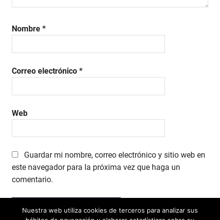
ventas
ecommerce
incrementar
Nombre
*
ventas
online
Correo electrónico
*
Web
Guardar mi nombre, correo electrónico y sitio web en
este navegador para la próxima vez que haga un
comentario.
Nuestra web utiliza cookies de terceros para analizar sus