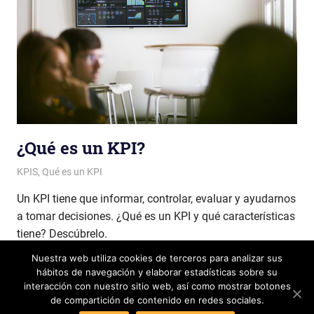
¿Qué es un KPI?
Patricia Nuño
KPIS
,
Qué es un KPI
Un KPI tiene que informar, controlar, evaluar y ayudarnos
a tomar decisiones. ¿Qué es un KPI y qué características
tiene? Descúbrelo.
Nuestra web utiliza cookies de terceros para analizar sus
LEER MÁS
hábitos de navegación y elaborar estadísticas sobre su
interacción con nuestro sitio web, así como mostrar botones
de compartición de contenido en redes sociales.