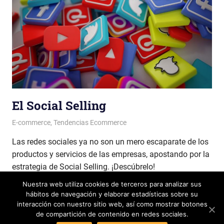
El Social Selling
Patricia Nuño
E-commerce
,
Tendencias Ecommerce
Las redes sociales ya no son un mero escaparate de los
productos y servicios de las empresas, apostando por la
estrategia de Social Selling. ¡Descúbrelo!
Nuestra web utiliza cookies de terceros para analizar sus
LEER MÁS
hábitos de navegación y elaborar estadísticas sobre su
interacción con nuestro sitio web, así como mostrar botones
de compartición de contenido en redes sociales.