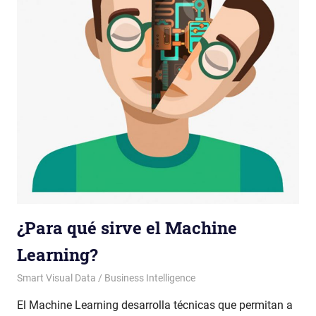
¿Para qué sirve el Machine
Learning?
admin
Smart Visual Data / Business Intelligence
El Machine Learning desarrolla técnicas que permitan a