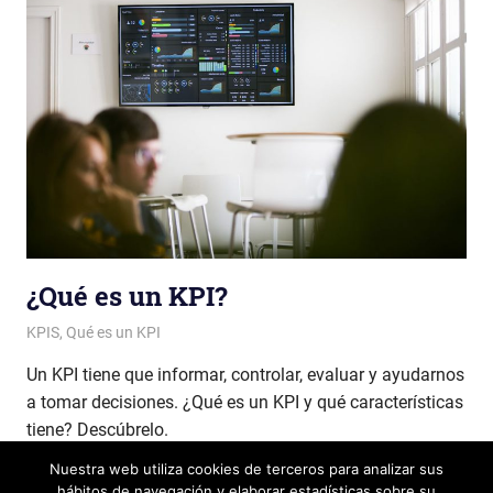
¿Qué es un KPI?
Patricia Nuño
KPIS
,
Qué es un KPI
Un KPI tiene que informar, controlar, evaluar y ayudarnos
a tomar decisiones. ¿Qué es un KPI y qué características
tiene? Descúbrelo.
Nuestra web utiliza cookies de terceros para analizar sus
LEER MÁS
hábitos de navegación y elaborar estadísticas sobre su