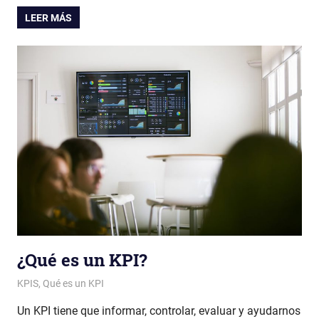
LEER MÁS
¿Qué es un KPI?
Patricia Nuño
KPIS
,
Qué es un KPI
Un KPI tiene que informar, controlar, evaluar y ayudarnos