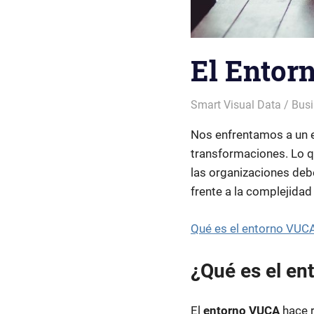
El Entor
Patricia Nuño
Smart Visual Data / Busi
Nos enfrentamos a un e
transformaciones. Lo q
las organizaciones deb
frente a la complejidad 
Qué es el entorno VUC
¿Qué es el e
El
entorno VUCA
hace r