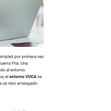
empleó por primera vez
Guerra Fría. Una
odo al entorno
va, el
entorno VUCA
se
 un reto arriesgado.