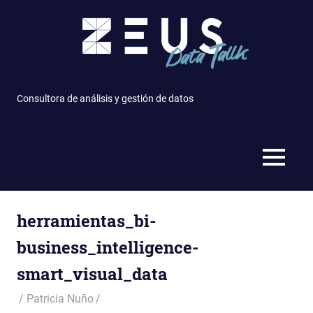
Saltar
al
contenido
Consultora de análisis y gestión de datos
MENÚ
herramientas_bi-
business_intelligence-
smart_visual_data
Patricia Nuño