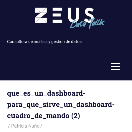
Saltar
al
contenido
Consultora de análisis y gestión de datos
MENÚ
que_es_un_dashboard-
para_que_sirve_un_dashboard-
cuadro_de_mando (2)
Patricia Nuño