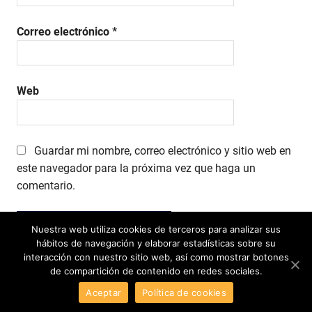
Correo electrónico
*
Web
Guardar mi nombre, correo electrónico y sitio web en
este navegador para la próxima vez que haga un
comentario.
Nuestra web utiliza cookies de terceros para analizar sus
hábitos de navegación y elaborar estadísticas sobre su
interacción con nuestro sitio web, así como mostrar botones
de compartición de contenido en redes sociales.
Tema para WordPress: Gridbox de
ThemeZee
.
Aceptar
Política de cookies