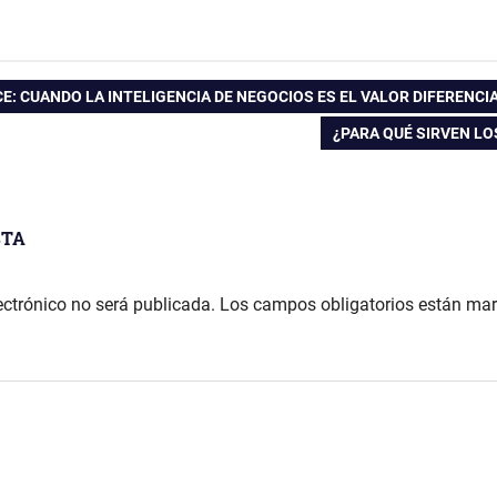
E: CUANDO LA INTELIGENCIA DE NEGOCIOS ES EL VALOR DIFERENCI
ENTRADA
¿PARA QUÉ SIRVEN LO
SIGUIENTE:
STA
ectrónico no será publicada.
Los campos obligatorios están ma