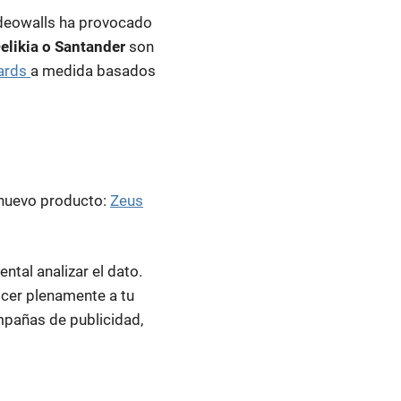
videowalls ha provocado
Delikia o Santander
son
ards
a medida basados
 nuevo producto:
Zeus
ntal analizar el dato.
cer plenamente a tu
ampañas de publicidad,