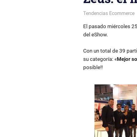
Patricia Nuño
Tendencias Ecommerce
El pasado miércoles 25 
del eShow.
Con un total de 39 part
su categoría: «
Mejor s
posible!!