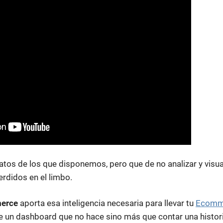
atos de los que disponemos, pero que de no analizar y visua
rdidos en el limbo.
erce
aporta esa inteligencia necesaria para llevar tu
Ecomm
de un dashboard que no hace sino más que contar una histori