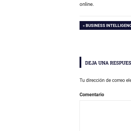
online.
analítica
ENTRADA
BUSINESS INTELLIGENC
eAwards
Navegación
ANTERIOR:
ecommerce
de
Herramientas
de análisis de
entradas
datos
DEJA UNA RESPUE
software
ecommerce
Tu dirección de correo el
zeus
ecommerce
Comentario