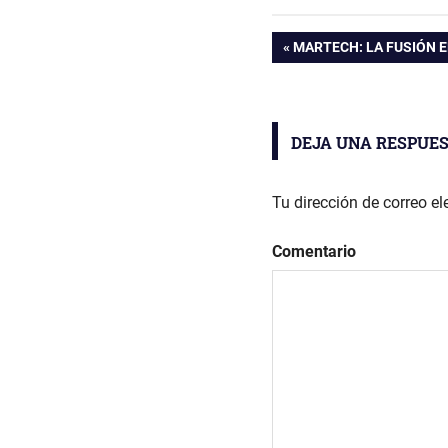
ENTRADA
MARTECH: LA FUSIÓN 
Navegación
ANTERIOR:
de
DEJA UNA RESPUE
entradas
Tu dirección de correo el
Comentario