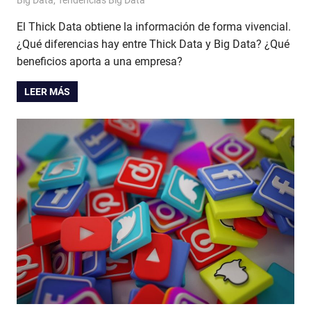
Patricia Nuño
Big Data
,
Tendencias Big Data
El Thick Data obtiene la información de forma vivencial.
¿Qué diferencias hay entre Thick Data y Big Data? ¿Qué
beneficios aporta a una empresa?
LEER MÁS