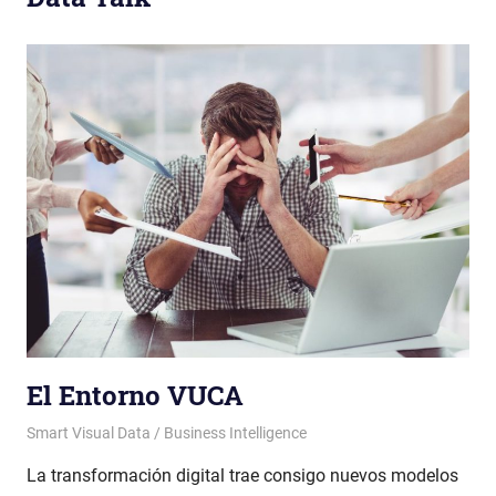
El Entorno VUCA
Patricia Nuño
Smart Visual Data / Business Intelligence
La transformación digital trae consigo nuevos modelos