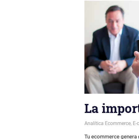
La impor
Patricia Nuño
Analítica Ecommerce
,
E-
Tu ecommerce genera gr