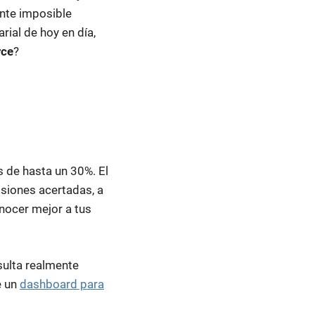
nte imposible
rial de hoy en día,
rce
?
 de hasta un 30%. El
isiones acertadas, a
onocer mejor a tus
esulta realmente
e un
dashboard para