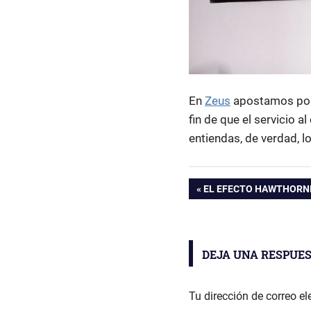
En
Zeus
apostamos por 
fin de que el servicio a
entiendas, de verdad, l
analítica
ENTRADA
EL EFECTO HAWTHORN
ecommerce
Navegación
ANTERIOR:
dashboard
ecommerce
de
ventajas
DEJA UNA RESPUE
entradas
dashboard
ecommerce
Tu dirección de correo el
ventajas de