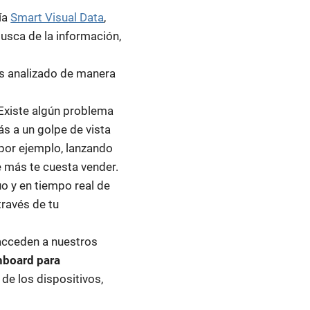
ía
Smart Visual Data
,
 busca de la información,
s analizado de manera
¿Existe algún problema
ás a un golpe de vista
 por ejemplo, lanzando
 más te cuesta vender.
uo y en tiempo real de
través de tu
 acceden a nuestros
hboard para
de los dispositivos,