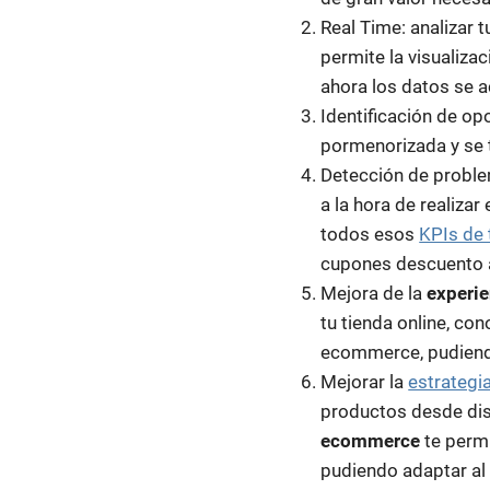
Real Time: analizar 
permite la visualizac
ahora los datos se a
Identificación de o
pormenorizada y se 
Detección de proble
a la hora de realiza
todos esos
KPIs de
cupones descuento a
Mejora de la
experie
tu tienda online, co
ecommerce, pudiendo
Mejorar la
estrategi
productos desde dis
ecommerce
te permi
pudiendo adaptar al 