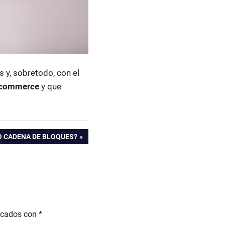
 y, sobretodo, con el
 ecommerce
y que
O CADENA DE BLOQUES?
rcados con
*