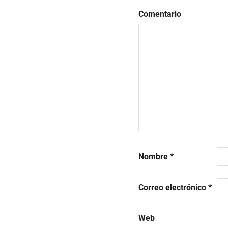
analizar
Comentario
ecommerce
Nombre
*
Correo electrónico
*
Web