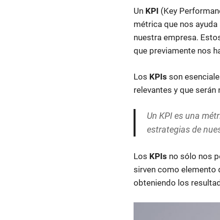
Un
KPI
(Key Performanc
métrica que nos ayuda 
nuestra empresa. Estos
que previamente nos 
Los
KPIs
son esenciale
relevantes y que serán 
Un KPI es una métr
estrategias de nue
Los
KPIs
no sólo nos p
sirven como elemento d
obteniendo los resulta