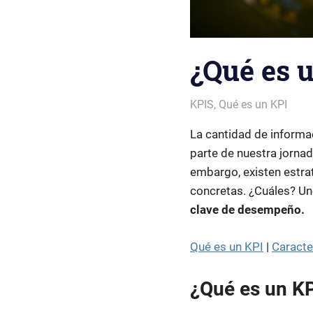
¿Qué es 
Patricia Nuño
KPIS
,
Qué es un KPI
La cantidad de informa
parte de nuestra jornad
embargo, existen estra
concretas. ¿Cuáles? Uno
clave de desempeño.
Qué es un KPI
|
Caracte
¿Qué es un K