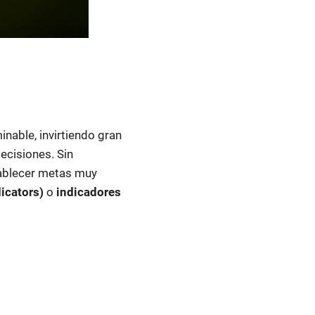
nable, invirtiendo gran
ecisiones. Sin
tablecer metas muy
dicators)
o
indicadores